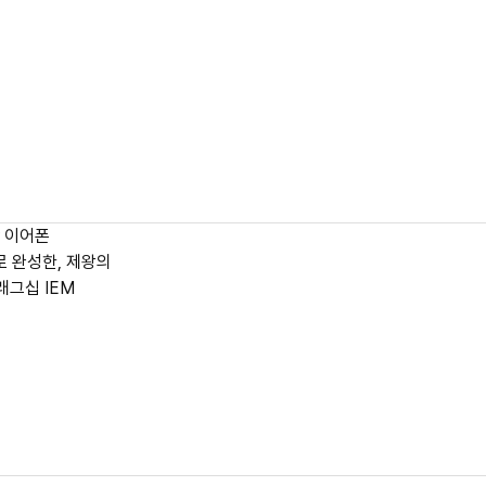
r 이어폰
로 완성한, 제왕의
래그십 IEM